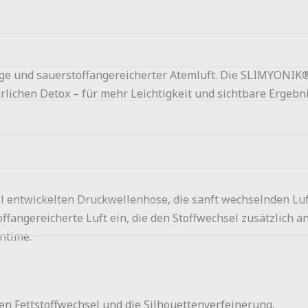
e und sauerstoffangereicherter Atemluft. Die SLIMYONIK® 
lichen Detox – für mehr Leichtigkeit und sichtbare Ergebni
l entwickelten Druckwellenhose, die sanft wechselnden Luf
fangereicherte Luft ein, die den Stoffwechsel zusätzlich an
ntime.
den Fettstoffwechsel und die Silhouettenverfeinerung.