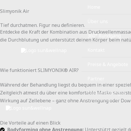
Zum
Home
Slimyonik Air
Inhalt
springen
Über uns
Tief durchatmen. Figur neu definieren.
Entdecke die Kraft der Kombination aus Druckwellenmassag
360° Rundgang
die Durchblutung und unterstützt deinen Körper beim natür
Kontakt
Preise & Angebote
Wie funktioniert SLIMYONIK® AIR?
Partner
Während der Behandlung liegst du bequem in einer speziel
Zeitgleich atmest du über eine komfortable Maske sauerstof
Dienstleistungen
Wirkung auf Zellebene – ganz ohne Anstrengung oder Dow
Die Vorteile auf einen Blick
Bodyforming ohne Anstrengung:
Unterstützt gezielt 